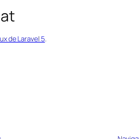
iat
x de Laravel 5
.
s…
Naviga