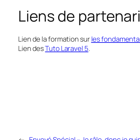
Liens de partenar
Lien de la formation sur
les fondamentau
Lien des
Tuto Laravel 5
.
←
Envoyé Spécial – Je râle, donc je sui