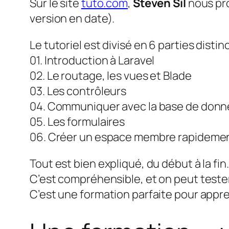
Sur le site
tuto.com
,
Steven Sil
nous pro
version en date).
Le tutoriel est divisé en 6 parties distinc
01. Introduction à Laravel
02. Le routage, les vues et Blade
03. Les contrôleurs
04. Communiquer avec la base de don
05. Les formulaires
06. Créer un espace membre rapidement 
Tout est bien expliqué, du début à la fin.
C’est compréhensible, et on peut teste
C’est une formation parfaite pour appre