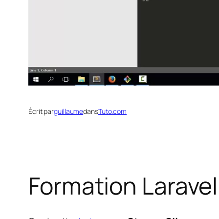
Écrit par
guillaume
dans
Tuto.com
Formation Laravel