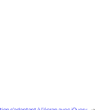
tion s’adaptant à l’écran avec jQuery
→