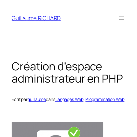
Aller
au
Guillaume RICHARD
contenu
Création d’espace
administrateur en PHP
Écrit par
guillaume
dans
Langages Web
, 
Programmation Web