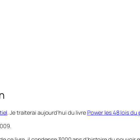
n
tiel
. Je traiterai aujourd’hui du livre
Power les 48 lois du 
2009.
 ce livre, il condense 3000 ans d’histoire du pouvoir en 