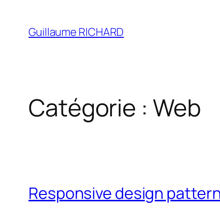
Aller
au
Guillaume RICHARD
contenu
Catégorie :
Web
Responsive design patter