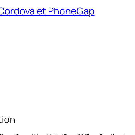
c Cordova et PhoneGap
tion