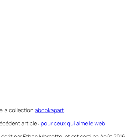
de la collection
abookapart
.
récédent article :
pour ceux qui aime le web
é écrit par Ethan Marcotte, et est sorti en Août 2016.