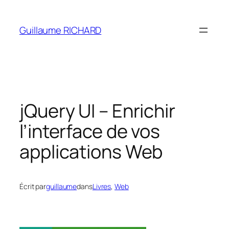
Aller
au
Guillaume RICHARD
contenu
jQuery UI – Enrichir
l’interface de vos
applications Web
Écrit par
guillaume
dans
Livres
, 
Web