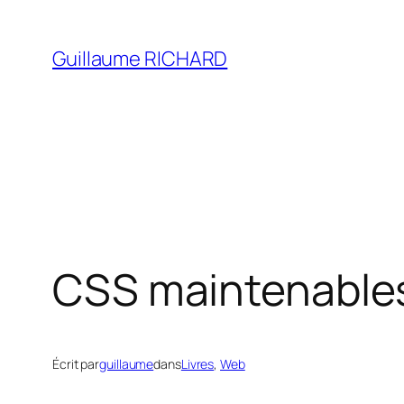
Aller
au
Guillaume RICHARD
contenu
CSS maintenable
Écrit par
guillaume
dans
Livres
, 
Web