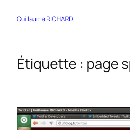
Aller
au
Guillaume RICHARD
contenu
Étiquette :
page s