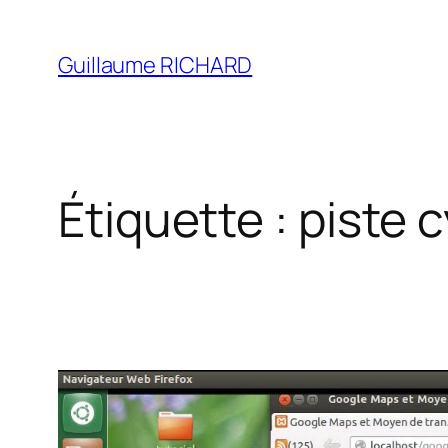
Aller
au
Guillaume RICHARD
contenu
Étiquette :
piste c