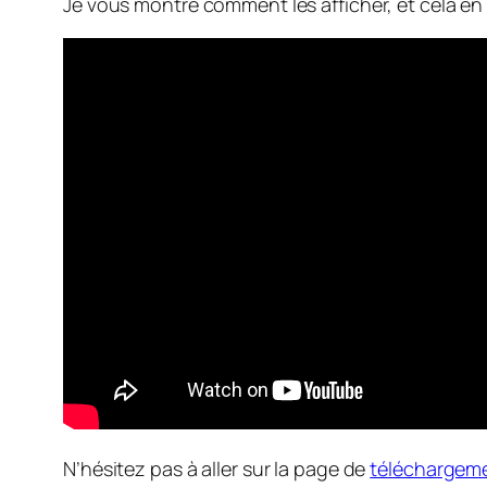
Je vous montre comment les afficher, et cela en 
N’hésitez pas à aller sur la page de
téléchargem