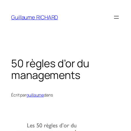
Aller
au
Guillaume RICHARD
contenu
50 règles d’or du
managements
Écrit par
guillaume
dans