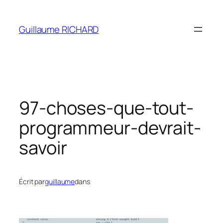
Aller
au
Guillaume RICHARD
contenu
97-choses-que-tout-
programmeur-devrait-
savoir
Écrit par
guillaume
dans