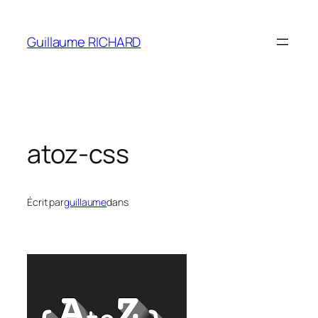
Aller
au
Guillaume RICHARD
contenu
atoz-css
Écrit par
guillaume
dans