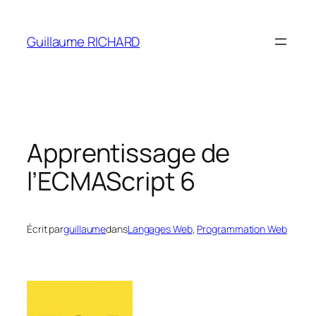
Aller
au
Guillaume RICHARD
contenu
Apprentissage de
l’ECMAScript 6
Écrit par
guillaume
dans
Langages Web
, 
Programmation Web