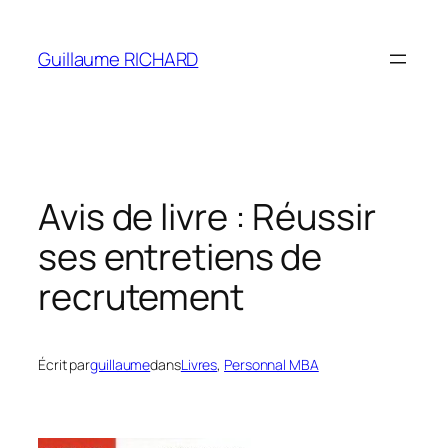
Aller
au
Guillaume RICHARD
contenu
Avis de livre : Réussir
ses entretiens de
recrutement
Écrit par
guillaume
dans
Livres
, 
Personnal MBA