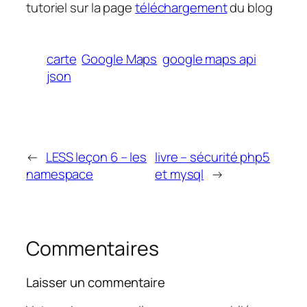
tutoriel sur la page
téléchargement
du blog
carte
Google Maps
google maps api
json
←
LESS leçon 6 – les
livre – sécurité php5
namespace
et mysql
→
Commentaires
Laisser un commentaire