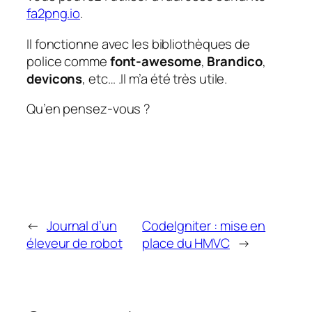
fa2png.io
.
Il fonctionne avec les bibliothèques de
police comme
font-awesome
,
Brandico
,
devicons
, etc… .Il m’a été très utile.
Qu’en pensez-vous ?
←
Journal d’un
CodeIgniter : mise en
éleveur de robot
place du HMVC
→