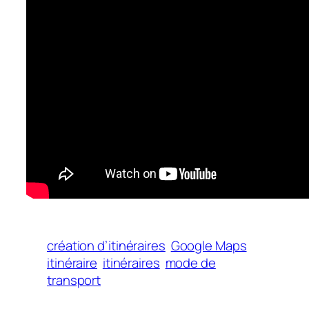
création d’itinéraires
Google Maps
itinéraire
itinéraires
mode de
transport