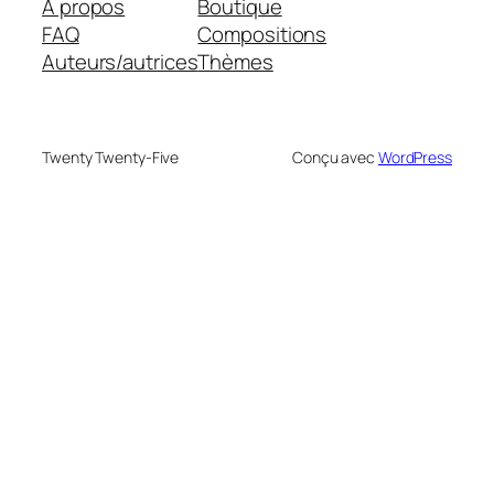
À propos
Boutique
FAQ
Compositions
Auteurs/autrices
Thèmes
Twenty Twenty-Five
Conçu avec
WordPress