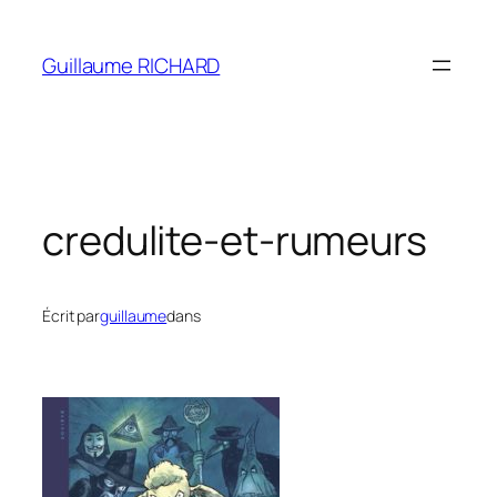
Aller
au
Guillaume RICHARD
contenu
credulite-et-rumeurs
Écrit par
guillaume
dans