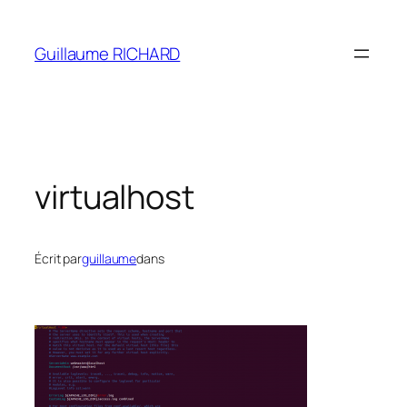
Aller
au
Guillaume RICHARD
contenu
virtualhost
Écrit par
guillaume
dans