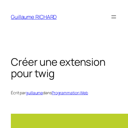
Aller
au
Guillaume RICHARD
contenu
Créer une extension
pour twig
Écrit par
guillaume
dans
Programmation Web