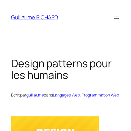
Aller
au
Guillaume RICHARD
contenu
Design patterns pour
les humains
Écrit par
guillaume
dans
Langages Web
, 
Programmation Web