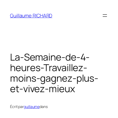
Aller
au
Guillaume RICHARD
contenu
La-Semaine-de-4-
heures-Travaillez-
moins-gagnez-plus-
et-vivez-mieux
Écrit par
guillaume
dans