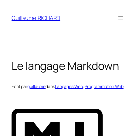
Aller
au
Guillaume RICHARD
contenu
Le langage Markdown
Écrit par
guillaume
dans
Langages Web
, 
Programmation Web