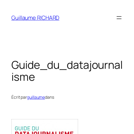
Aller
au
Guillaume RICHARD
contenu
Guide_du_datajournal
isme
Écrit par
guillaume
dans