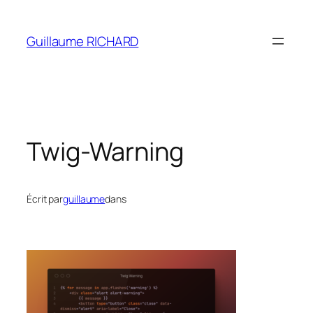
Aller
au
Guillaume RICHARD
contenu
Twig-Warning
Écrit par
guillaume
dans