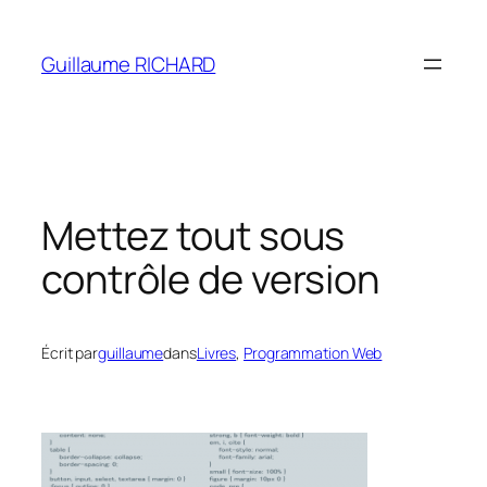
Aller
au
Guillaume RICHARD
contenu
Mettez tout sous
contrôle de version
Écrit par
guillaume
dans
Livres
, 
Programmation Web