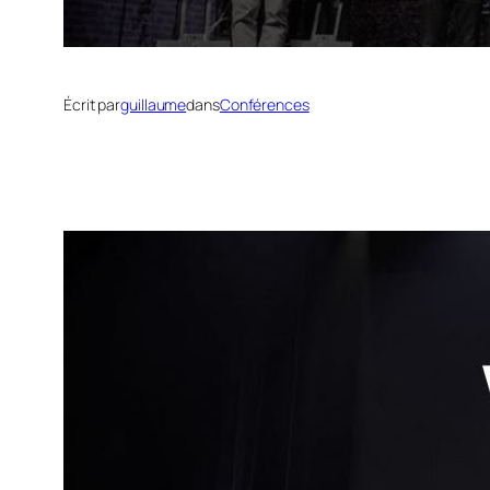
Écrit par
guillaume
dans
Conférences