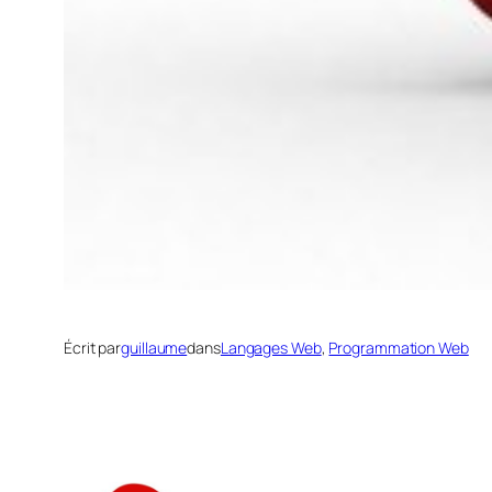
Écrit par
guillaume
dans
Langages Web
, 
Programmation Web