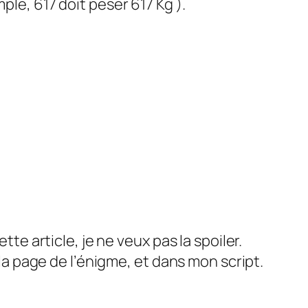
ple, 617 doit peser 617 Kg ).
te article, je ne veux pas la spoiler.
la page de l’énigme, et dans mon script.