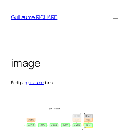
Aller
au
Guillaume RICHARD
contenu
image
Écrit par
guillaume
dans