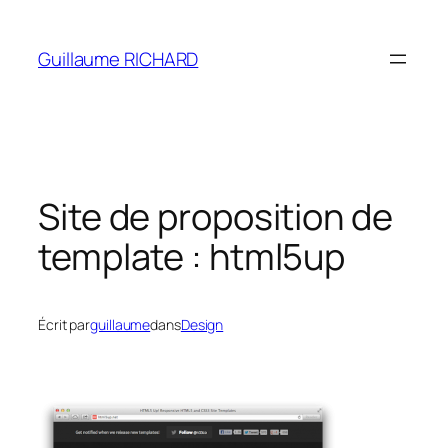
Aller
au
Guillaume RICHARD
contenu
Site de proposition de
template : html5up
Écrit par
guillaume
dans
Design