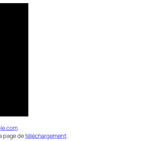
le.com
.
 la page de
téléchargement
.