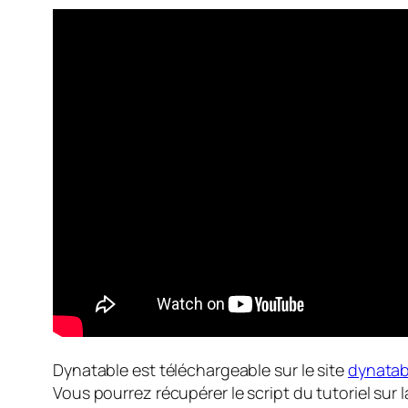
Dynatable est téléchargeable sur le site
dynatab
Vous pourrez récupérer le script du tutoriel sur