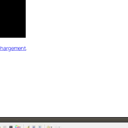
chargement
.