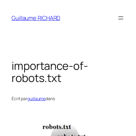
Aller
au
Guillaume RICHARD
contenu
importance-of-
robots.txt
Écrit par
guillaume
dans