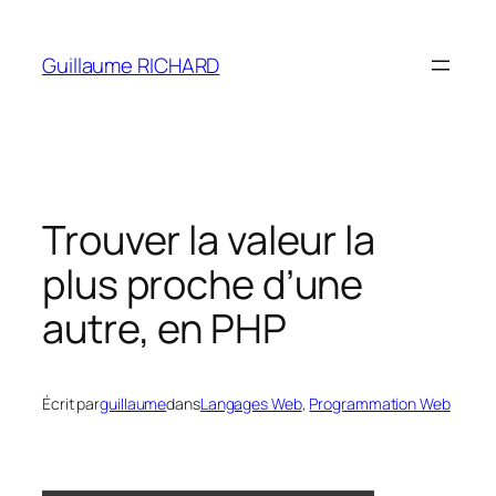
Aller
au
Guillaume RICHARD
contenu
Trouver la valeur la
plus proche d’une
autre, en PHP
Écrit par
guillaume
dans
Langages Web
, 
Programmation Web