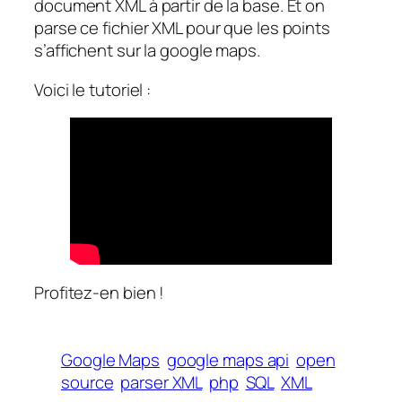
document XML à partir de la base. Et on
parse ce fichier XML pour que les points
s’affichent sur la google maps.
Voici le tutoriel :
Profitez-en bien !
Google Maps
google maps api
open
source
parser XML
php
SQL
XML