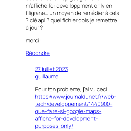
m’affiche for develloppment only en
filigrane… un moyen de remédier à cela
? clé api ? quel fichier dois je remettre
à jour ?
merci !
Répondre
27 juillet 2023
guillaume
Pour ton problème, j’ai vu ceci :
https://www.journaldunet.fr/web-
tech/developpement/1440900-
que-faire-si-google-maps-
affiche-for-development-
purposes-only/