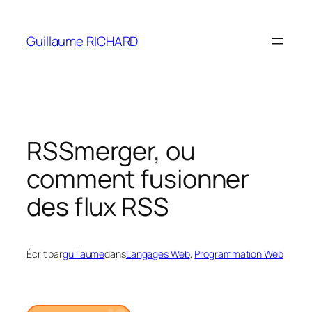
Aller
au
Guillaume RICHARD
contenu
RSSmerger, ou
comment fusionner
des flux RSS
Écrit par
guillaume
dans
Langages Web
, 
Programmation Web