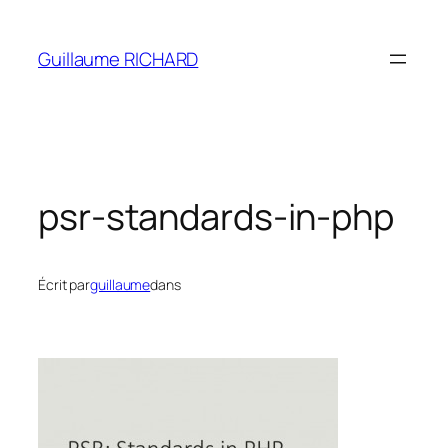
Aller
au
Guillaume RICHARD
contenu
psr-standards-in-php
Écrit par
guillaume
dans