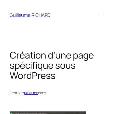
Aller
au
Guillaume RICHARD
contenu
Création d’une page
spécifique sous
WordPress
Écrit par
guillaume
dans