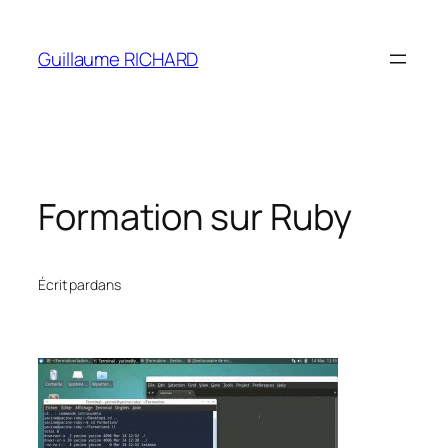
Aller
au
Guillaume RICHARD
contenu
Formation sur Ruby
Écrit par
dans