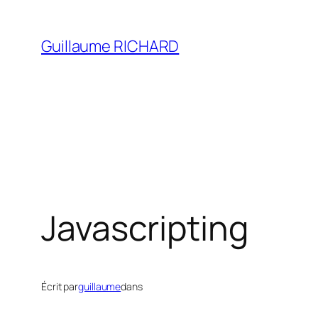
Aller
au
Guillaume RICHARD
contenu
Javascripting
Écrit par
guillaume
dans