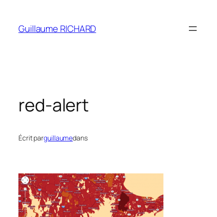
Aller
au
Guillaume RICHARD
contenu
red-alert
Écrit par
guillaume
dans