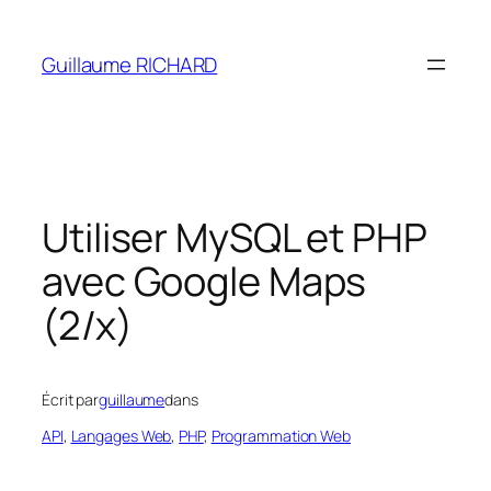
Aller
au
Guillaume RICHARD
contenu
Utiliser MySQL et PHP
avec Google Maps
(2/x)
Écrit par
guillaume
dans
API
, 
Langages Web
, 
PHP
, 
Programmation Web