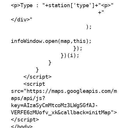
<p>Type : "+station['type']+"<p>"

                            +"
</div>"

                        );

infoWindow.open(map,this);

                    });

                })(i);

            }

        }

    </script>

    <script 
src="https://maps.googleapis.com/m
aps/api/js?
key=AIzaSyCmMtcoMz3LWgSGfAJ-
VERFE6zMUofv_xk&callback=initMap">
</script>

</body>
