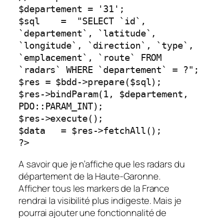
$departement = '31';

$sql    =  "SELECT `id`, 
`departement`, `latitude`, 
`longitude`, `direction`, `type`, 
`emplacement`, `route` FROM 
`radars` WHERE `departement` = ?";

$res = $bdd->prepare($sql);

$res->bindParam(1, $departement, 
PDO::PARAM_INT);

$res->execute();

$data   = $res->fetchAll();

?>
A savoir que je n’affiche que les radars du
département de la Haute-Garonne.
Afficher tous les markers de la France
rendrai la visibilité plus indigeste. Mais je
pourrai ajouter une fonctionnalité de