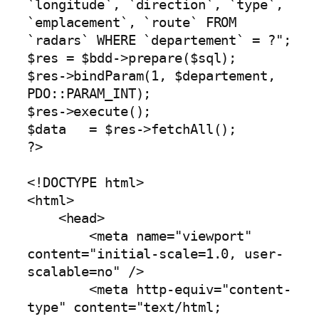
`longitude`, `direction`, `type`, 
`emplacement`, `route` FROM 
`radars` WHERE `departement` = ?";

$res = $bdd->prepare($sql);

$res->bindParam(1, $departement, 
PDO::PARAM_INT);

$res->execute();

$data   = $res->fetchAll();

?>

<!DOCTYPE html>

<html>

    <head>

        <meta name="viewport" 
content="initial-scale=1.0, user-
scalable=no" />

        <meta http-equiv="content-
type" content="text/html; 