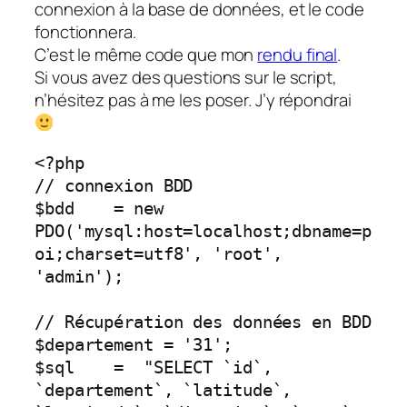
connexion à la base de données, et le code
fonctionnera.
C’est le même code que mon
rendu final
.
Si vous avez des questions sur le script,
n’hésitez pas à me les poser. J’y répondrai
<?php

// connexion BDD

$bdd    = new 
PDO('mysql:host=localhost;dbname=p
oi;charset=utf8', 'root', 
'admin');

// Récupération des données en BDD

$departement = '31';

$sql    =  "SELECT `id`, 
`departement`, `latitude`, 