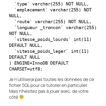
  `type` varchar(255) NOT NULL,

  `emplacement` varchar(255) NOT 
NULL,

  `route` varchar(255) NOT NULL,

  `longueur _troncon` varchar(255) 
NOT NULL,

  `vitesse_poids_lourds` int(11) 
DEFAULT NULL,

  `vitesse_poids_leger` int(11) 
DEFAULT NULL

) ENGINE=InnoDB DEFAULT 
CHARSET=utf8;
Je n’utiliserai pas toutes les données de ce
fichier SQL pour ce tutoriel en particulier.
Mais n’hésitez pas à jouer avec, de votre
côté