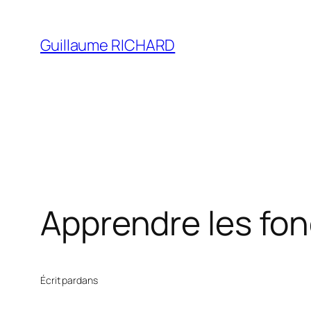
Aller
au
Guillaume RICHARD
contenu
Apprendre les fo
Écrit par
dans