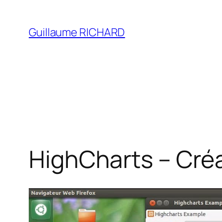
Aller
au
Guillaume RICHARD
contenu
HighCharts – Cré