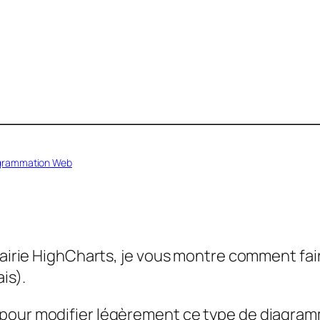
grammation Web
brairie HighCharts, je vous montre comment fa
is).
 pour modifier légèrement ce type de diagra