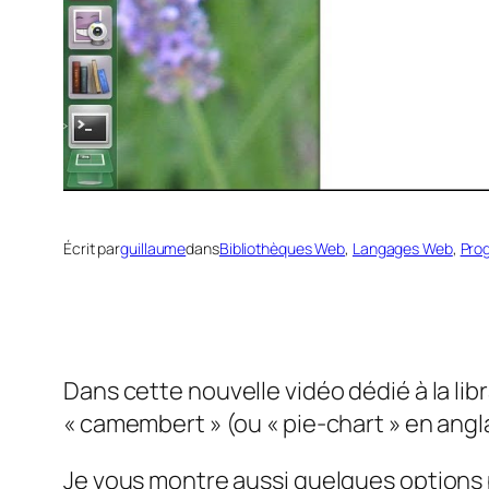
Écrit par
guillaume
dans
Bibliothèques Web
, 
Langages Web
, 
Pro
Dans cette nouvelle vidéo dédié à la li
« camembert » (ou « pie-chart » en angla
Je vous montre aussi quelques options